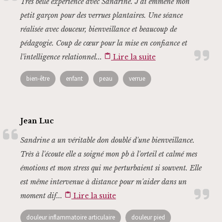
Très belle expérience avec Sandrine. J’ai emmené mon
petit garçon pour des verrues plantaires. Une séance
réalisée avec douceur, bienveillance et beaucoup de
pédagogie. Coup de cœur pour la mise en confiance et
l’intelligence relationnel...
content_paste
Lire la suite
bien-être
enfant
peau
verrue
Jean Luc
Sandrine a un véritable don doublé d'une bienveillance.
Très à l'écoute elle a soigné mon pb à l'orteil et calmé mes
émotions et mon stress qui me perturbaient si souvent. Elle
est même intervenue à distance pour m'aider dans un
moment dif...
content_paste
Lire la suite
douleur inflammatoire articulaire
douleur pied