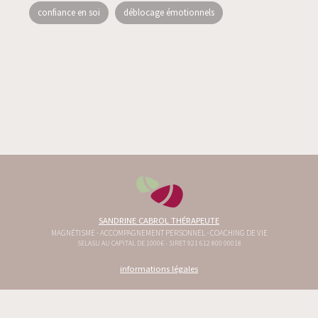
confiance en soi
déblocage émotionnels
SANDRINE CABROL THÉRAPEUTE
MAGNÉTISME - ACCOMPAGNEMENT PERSONNEL - COACHING DE VIE
SELASU AU CAPITAL DE 1000€ - SIRET 921 612 800 00018
informations légales