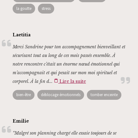
la goutte
stress
Laetitia
Merci Sandrine pour ton accompagnement bienveillant et
sécurisant tout au long de ces mois passés ensemble. À
notre rencontre c’était un énorme nœud émotionnel qui
m’accompagnait et qui pesait sur mon moi spirituel et
corporel. À la fin d...
content_paste
Lire la suite
bien-être
déblocage émotionnels
tomber enceinte
Emilie
“Malgré son planning chargé elle essaie toujours de se