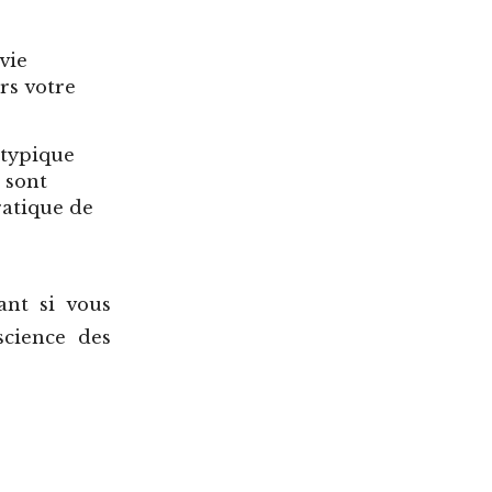
vie
rs votre
atypique
 sont
ratique de
ant si vous
science des