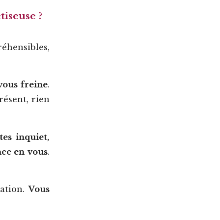
tiseuse ?
éhensibles,
 vous freine
.
résent, rien
tes inquiet,
nce en vous
.
uation.
Vous