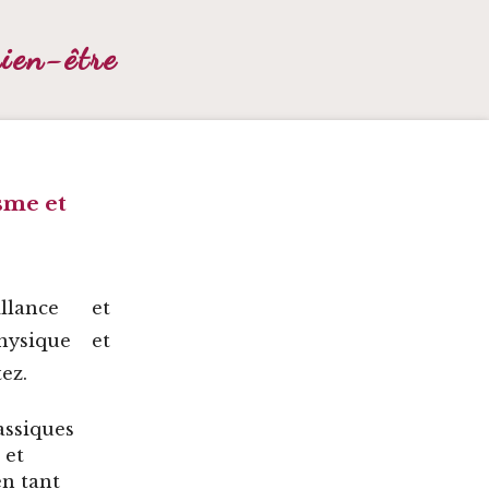
bien-être
sme et
llance et
hysique et
ez.
assiques
 et
en tant