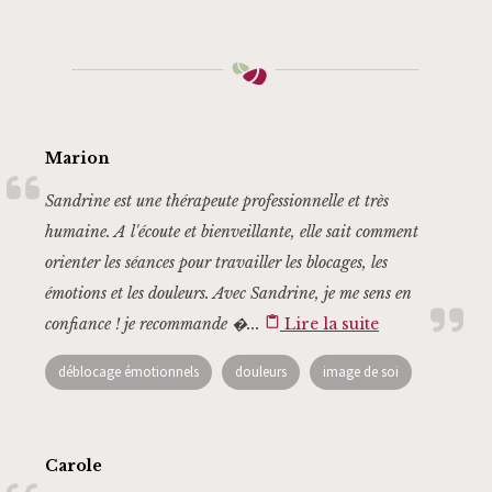
Marion
Sandrine est une thérapeute professionnelle et très
humaine. A l'écoute et bienveillante, elle sait comment
orienter les séances pour travailler les blocages, les
émotions et les douleurs. Avec Sandrine, je me sens en
confiance ! je recommande �...
content_paste
Lire la suite
déblocage émotionnels
douleurs
image de soi
Carole