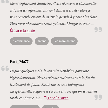
Merci infiniment Sandrine, Cette séance m´a chamboulée
et toutes les informations sont denses à traiter alors je
vous remercie encore de m´avoir permis d´y voir plus clair.
Vous avez absolument cerné qui était Margot et toute ...
content_paste
Lire la suite
bienveillance
enfant
lien mère-enfant
Fati_Ma77
Depuis quelques mois, je consulte Sandrine pour une
légère dépression. Nous arrivons maintenant à la fin du
traitement de fonds. Sandrine est une thérapeute
exceptionnelle, toujours à l’écoute et avec qui on se sent en
totale confiance. Gr...
content_paste
Lire la suite