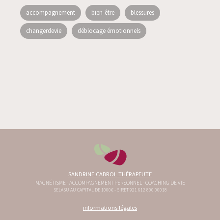
accompagnement
bien-être
blessures
changerdevie
déblocage émotionnels
SANDRINE CABROL THÉRAPEUTE
MAGNÉTISME - ACCOMPAGNEMENT PERSONNEL - COACHING DE VIE
SELASU AU CAPITAL DE 1000€ - SIRET 921 612 800 00018
informations légales