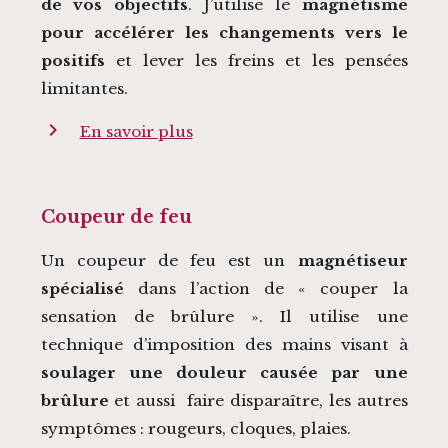
de vos objectifs
. J’utilise le
magnétisme
pour accélérer les changements vers le
positifs
et lever les freins et les pensées
limitantes.
chevron_right
En savoir plus
Coupeur de feu
Un coupeur de feu est un
magnétiseur
spécialisé
dans l’action de « couper la
sensation de brûlure ». Il utilise une
technique d’imposition des mains visant à
soulager une douleur causée par une
brûlure
et aussi faire disparaître, les autres
symptômes : rougeurs, cloques, plaies.