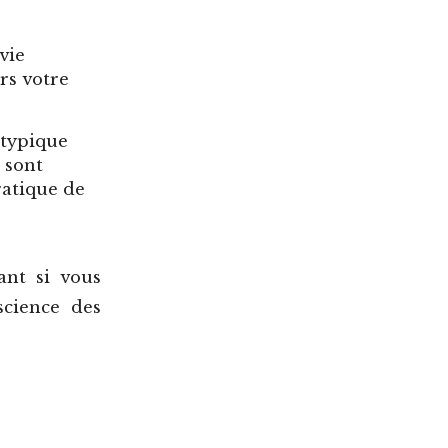
vie
rs votre
atypique
 sont
ratique de
ant si vous
science des