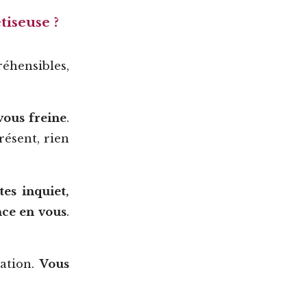
tiseuse ?
éhensibles,
 vous freine
.
résent, rien
tes inquiet,
nce en vous
.
uation.
Vous