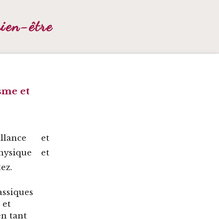
bien-être
sme et
llance et
hysique et
ez.
assiques
 et
en tant