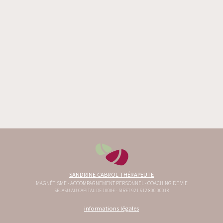
SANDRINE CABROL THÉRAPEUTE
MAGNÉTISME - ACCOMPAGNEMENT PERSONNEL - COACHING DE VIE
SELASU AU CAPITAL DE 1000€ - SIRET 921 612 800 00018
informations légales