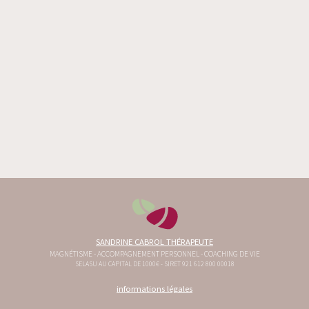
SANDRINE CABROL THÉRAPEUTE
MAGNÉTISME - ACCOMPAGNEMENT PERSONNEL - COACHING DE VIE
SELASU AU CAPITAL DE 1000€ - SIRET 921 612 800 00018
informations légales